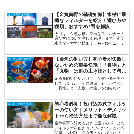
【金魚飼育の基礎知識】水槽に最
はじめての金魚飼育
適なフィルターを紹介！選び方や
種類、おすすめ7選を解説
今回は、金魚水槽に最適なフィルターの
選び方について詳しく解説します。小型
水槽から大型水槽まで、あらゆるニーズ
に合わせたフィルターの種類をご紹介。
投げ込み式、スポンジ、外掛け式、底
面、上部、外部、流動式フィルターの特
【金魚の飼い方】初心者が失敗し
はじめての金魚飼育
徴、メリット、デメリットをわかりやす
ないための重要知識！「長物」と
く説明し、あなたの水槽に最適なフィル
「丸物」は別の生き物として考え
ターを見つける手助けをします。水槽の
よう
サイズ、飼育する金魚の数、メンテナン
金魚を飼い始めたけど、なぜか調子を崩
スの容易さ、予算など、フィルター選び
してしまう…。その原因、もしかすると
に重要なポイントを網羅しており、金魚
「長物」と「丸物」の違いを知らないこ
との生活をより快適にするためのヒント
とかもしれません。金魚には大きく分け
が満載です。
て、細長くて丈夫なタイプと、丸くて美
しいけど繊細なタイプがあります。この
初心者必見！投げ込み式フィルタ
はじめての金魚飼育
違いを理解せずに飼育してしまうと、知
ーの使い方｜メリット・デメリッ
らないうちにストレスを与えたり、弱ら
トから掃除方法まで徹底解説
せてしまうことも…。今回の記事では、
初心者の方が絶対に知っておくべき・長
金魚飼育を始めるときに迷うのが「どの
物と丸物の違い・飼いやすさの差・混泳
フィルターを使えばいいのか？」という
の危険性・失敗しない選び方について、
問題。今回は、初心者さんにぴったりの