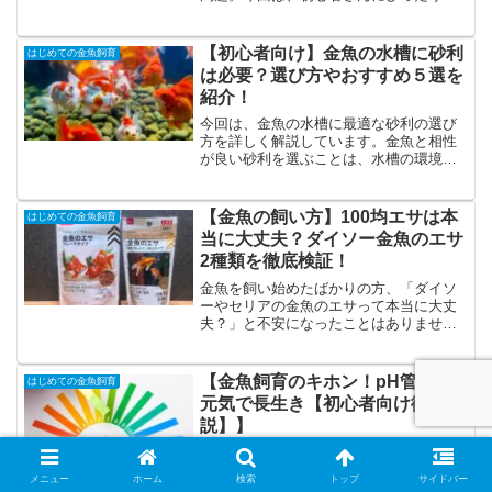
分かりやすく解説しています。これから
投げ込み式フィルターについて徹底的に
金魚を飼う方、すでに飼っている方も、
解説します！シンプルな構造で扱いやす
ぜひ最後までご覧ください。
いのに、ろ過・酸素供給・メンテナンス
【初心者向け】金魚の水槽に砂利
はじめての金魚飼育
性もバッチリ！さらに、タイプ別の選び
は必要？選び方やおすすめ５選を
方や設置のコツ、知らないと損するデメ
紹介！
リットとその対策までしっかりカバー！
これから金魚を飼いたい方、水槽環境を
今回は、金魚の水槽に最適な砂利の選び
もっと安定させたい方は、ぜひ参考にし
方を詳しく解説しています。金魚と相性
てください
が良い砂利を選ぶことは、水槽の環境を
豊かにし、金魚の健康を支える重要な要
素です。適切な砂利の選び方、使用する
際の注意点、そして金魚と相性が良い砂
【金魚の飼い方】100均エサは本
はじめての金魚飼育
利の種類を学びましょう。金魚飼育は、
当に大丈夫？ダイソー金魚のエサ
適切な知識とケアが必要です。この動画
2種類を徹底検証！
があなたの金魚飼育の参考になれば幸い
です。
金魚を飼い始めたばかりの方、「ダイソ
ーやセリアの金魚のエサって本当に大丈
夫？」と不安になったことはありません
か？今回は、ダイソーから販売されてい
る「金魚のエサ 粒タイプ」「金魚のエサ
フレークタイプ」この2種類を実際に購入
【金魚飼育のキホン！pH管理で
はじめての金魚飼育
して、成分・食いつき・扱いやすさを徹
元気で長生き【初心者向け徹底解
底チェックしました。安いからといって
説】】
品質が悪いわけではありません。むし
ろ、100円でもしっかりした栄養バランス
今回は、金魚飼育初心者の方に向けて
で、金魚を元気に育てることができま
「金魚飼育におけるpH管理」の基本を徹
す！ただし、ちょっとした注意点や扱い
メニュー
ホーム
検索
トップ
サイドバー
底解説しています。金魚が健康で長生き