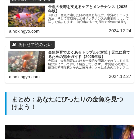
金魚の長寿を支えるケアとメンテナンス【2025
年版】
今回は、金魚に適した餌の種類と与え方、水質のチェック
方法、そして定期的な水槽メンテナンスの重要性について
詳しく解説します。 初心者の方でも簡単に金魚の健康を維
持できるようになるための実用的なアドバイスを提供しま
す。 金魚の飼育が初めての方や、金魚のケアを改善したい
2024.12.24
ainokingyo.com
方に最適な内容です。
金魚飼育でよくあるトラブルと対策｜元気に育て
るための完全ガイド【2025年版】
今回は、金魚飼育における一般的な問題とそれらに対する
解決策について詳しく解説しています。 水質悪化の対策、
病気の初期症状とその治療方法、さらに金魚のストレスサ
インの識別と対処法まで、金魚と快適に過ごすための情報
をカバーしています。 初心者の方からベテランの方まで、
2024.12.27
ainokingyo.com
すべての金魚飼育者に役立つ内容をご用意しました。 是
非、最後までご覧ください！
まとめ：あなたにぴったりの金魚を見つ
けよう！