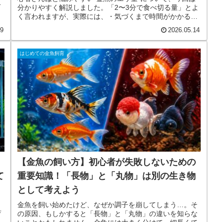
担
分かりやすく解説しました。「2〜3分で食べ切る量」とよ
浴
く言われますが、実際には、・気づくまで時間がかかる・
し
食べるのが遅い子がいる・多頭飼育だとバラつく・底を後
心
19
2026.05.14
から探して食べるなど、初心者さんにはかなり分かりにく
始
いんですよね。そこで今回は、✅ 小型・中型・大型別のエ
サ量の目安✅ 多頭飼育時の水槽全体の粒数目安✅ 与えすぎ
はじめての金魚飼育
の危険性✅ 季節ごとの注意点✅ 初心者が失敗しにくい与え
方などを詳しく解説しています。「少なすぎるかな？」く
らいが、実はちょうど良いことも多いです。これから金魚
飼育を始める方や、エサ量に悩んでいる方は、ぜひ参考に
してみてください！
【金魚の飼い方】初心者が失敗しないための
て
重要知識！「長物」と「丸物」は別の生き物
として考えよう
金魚を飼い始めたけど、なぜか調子を崩してしまう…。そ
育
の原因、もしかすると「長物」と「丸物」の違いを知らな