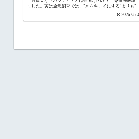
で超重要な「バクテリアとは何者なのか？」を徹底解説
ました。実は金魚飼育では、“水をキレイにする”よりも“
クテリアを育てる”ことがとても重要です。この記事で
2026.05.
は、・バクテリアの役割 ・アンモニアと硝化の仕組み 
バクテリアはどこに住むのか ・新品水槽で自然発生する
理由 ・立ち上げ期間の考え方 ・初心者がやりがちなNG
行動などを、初心者向けにわかりやすく解説しています
これから金魚飼育を始める方はもちろん、水槽が安定し
い方にもおすすめの内容です！ぜひ最後までご覧くださ
い！