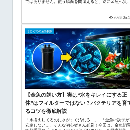
ではありません。使う場面を間違えると、逆に金魚へ負
をかけてしまうこともあります。今回の記事では、・塩
とは何なのか・どんな場面で使うのか・初心者が勘違い
やすいポイント・塩浴だけでは危険なケースなどを、初
2026.05.
者さん向けに分かりやすく解説しています。金魚飼育を
めたばかりの方や、塩浴についてしっかり理解したい方
はじめての金魚飼育
は、ぜひ最後までご覧ください！
【金魚の飼い方】実は“水をキレイにする正
体”はフィルターではない？バクテリアを育
るコツを徹底解説
「水換えしてるのに水がすぐ汚れる…」 「金魚の調子が
安定しない…」そんな初心者さん必見！今回は、金魚飼