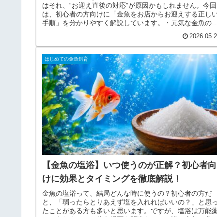
はそれ、“お迎え直後の対応”が原因かもしれません。今回
は、初心者の方向けに「金魚をお店からお迎えする正し
手順」を分かりやすく解説しています。・元気な金魚の
び方・持ち帰る時の注意点・水温合わせ、水合わせのや
2026.05.
方・お迎え直後にやってはいけないこと・トリートメン
の考え方など、金魚飼育初心者が失敗しやすいポイント
まとめて紹介しています。これから初めて金魚を飼う方
はじめての金魚飼育
もちろん、「最近お迎えで失敗してしまった…」という
にもおすすめの内容です。ぜひ最後までご覧ください！
【金魚の塩浴】いつ使うのが正解？初心者向
けに効果とタイミングを徹底解説！
金魚の塩浴って、結局どんな時に使うの？初心者の方だ
と、「弱ったらとりあえず塩を入れればいいの？」と思
たことがある方も多いと思います。ですが、塩浴は万能