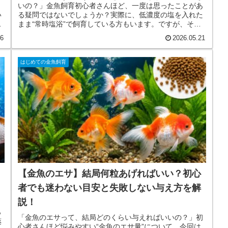
いの？」金魚飼育初心者さんほど、一度は思ったことがあ
い
る疑問ではないでしょうか？実際に、低濃度の塩を入れた
選
まま“常時塩浴”で飼育している方もいます。ですが、そこ
り
には意外な落とし穴があります。この記事では、・常時塩
26
2026.05.21
ト
浴のメリット・初心者が勘違いしやすいポイント・常時塩
を
浴のデメリット・病気治療時に起きる問題・本当に大切な
は
飼育管理について、初心者さん向けに分かりやすく解説し
はじめての金魚飼育
方
ています！特に、「塩を入れてるのに病気になった…」
「塩浴って万能じゃないの？」と思ったことがある方は、
ぜひ最後まで見てみてください！
【金魚のエサ】結局何粒あげればいい？初心
者でも迷わない目安と失敗しない与え方を解
説！
っ
「金魚のエサって、結局どのくらい与えればいいの？」初
薬
心者さんほど悩みやすい“金魚のエサ量”について、今回は