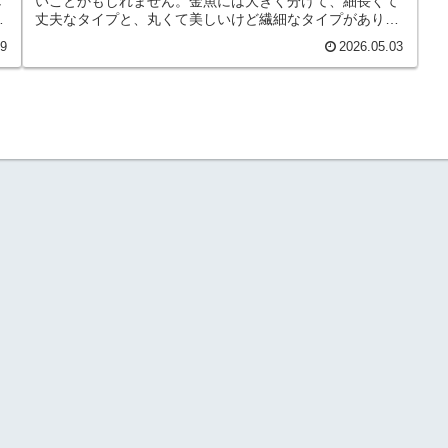
し
いことかもしれません。金魚には大きく分けて、細長くて
バ
丈夫なタイプと、丸くて美しいけど繊細なタイプがありま
す。この違いを理解せずに飼育してしまうと、知らないう
09
2026.05.03
・
ちにストレスを与えたり、弱らせてしまうことも…。今回
の記事では、初心者の方が絶対に知っておくべき・長物と
丸物の違い・飼いやすさの差・混泳の危険性・失敗しない
。
選び方について、分かりやすく解説しています。これから
な
金魚を飼う方、すでに飼っている方も、ぜひ最後までご覧
ください。