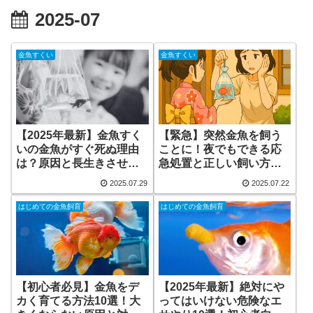
2025-07
金魚すくい
金魚すくい
【2025年最新】金魚すく
【緊急】突然金魚を飼う
いの金魚がすぐ死ぬ理由
ことに！夜でもできる応
は？原因と長生きさせる
急処置と正しい飼い方完
飼い方のコツを解説
全ガイド
2025.07.29
2025.07.22
はじめての金魚飼育
はじめての金魚飼育
【初心者必見】金魚をデ
【2025年最新】絶対にや
カく育てる方法10選！大
ってはいけない危険なエ