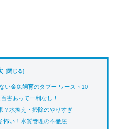
次
ない金魚飼育のタブー ワースト10
は百害あって一利なし！
果？水換え・掃除のやりすぎ
そ怖い！水質管理の不徹底