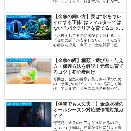
換え」とよく言われますが、それが本当
にあなたの水槽に合っているとは限りま
せん。今回は、金魚飼育初心者が最も悩
む“水換えのタイミング”について、基本的
【金魚の飼い方】実は“水をキレ
はじめての金魚飼育
な目安から、自分の水槽に合った最適な
イにする正体”はフィルターでは
頻度の見つけ方まで、実体験をもとにわ
ない？バクテリアを育てるコツを
かりやすく解説します。さらに、簡易水
徹底解説
質検査を使った記録方法や、水換え時に
「水換えしてるのに水がすぐ汚れる…」
絶対に気をつけたい注意点も紹介。「正
「金魚の調子が安定しない…」そんな初
しい頻度がわからない…」「水換えしす
心者さん必見！今回は、金魚飼育で超重
ぎるのも不安…」という方にこそ見てほ
要な「バクテリアとは何者なのか？」を
しい内容です。自分の水槽に合った“水換
徹底解説しました。実は金魚飼育で
えサイクル”を見つけて、金魚の健康を守
は、“水をキレイにする”よりも“バクテリ
【金魚の餌】種類・選び方・与え
はじめての金魚飼育
りましょう！
アを育てる”ことがとても重要です。この
方・保存方法を解説！元気に育て
記事では、・バクテリアの役割 ・アンモ
るコツ｜初心者向け
ニアと硝化の仕組み ・バクテリアはどこ
に住むのか ・新品水槽で自然発生する理
今回は、金魚の健康と美しさを保つため
由 ・立ち上げ期間の考え方 ・初心者が
のエサ選びのポイントについて詳しく解
やりがちなNG行動などを、初心者向けに
説しています。金魚のエサの種類や特
わかりやすく解説しています。これから
徴、選び方と与え方、そして保存方法に
金魚飼育を始める方はもちろん、水槽が
ついてのアドバイスが満載です。新鮮な
安定しない方にもおすすめの内容です！
エサを提供することで、金魚の健康や成
【停電でも大丈夫！】金魚水槽の
はじめての金魚飼育
ぜひ最後までご覧ください！
長を最適にサポートする方法を学びまし
オールシーズン対応型停電対策ガ
ょう。
イド
停電時、金魚のケアはどう変わるのでし
ょうか？今回は、停電が金魚に与える影