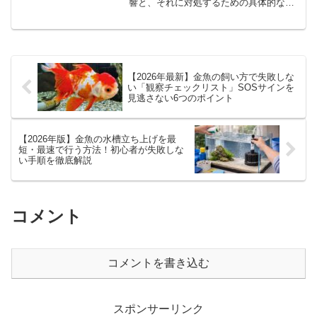
響と、それに対処するための具体的な対
策を詳しく解説します。酸素供給、水質
管理、水温調整など、停電時に必要な緊
急対応策を一つずつ丁寧に説明し、金魚
が安全で快適に過ごせるようにする方法
をご紹介します。金魚の健康を守るため
に、これらの知識を身につけ、いざとい
【2026年最新】金魚の飼い方で失敗しな
う時に備えましょう。
い「観察チェックリスト」SOSサインを
見逃さない6つのポイント
【2026年版】金魚の水槽立ち上げを最
短・最速で行う方法！初心者が失敗しな
い手順を徹底解説
コメント
コメントを書き込む
スポンサーリンク