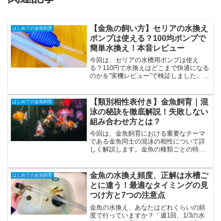
【金魚の飼い方】セリアの水換え
はじめての金魚飼育
ポンプは使える？100均ポンプで
簡単水換え！本音レビュー
今回は、セリアの水槽用ポンプは使え
る？110円で水換えはどこまで快適になる
のかを“実機レビュー”で検証しました。
初心者さんがつまずきやすい「水をどう
やって抜くの？」問題を、セリアのポン
プで一気に解決。砂利あり水槽でのコ
【類別相性表付き】金魚飼育｜混
はじめての金魚飼育
ツ、時短の手順、メリット・デメリッ
泳の秘訣を徹底解説！失敗しない
ト、向いている使い方まで、やさしく解
組み合わせ方とは？
説します。
今回は、金魚飼育における重要なテーマ
である金魚同士の混泳の相性について詳
しく解説します。金魚の種類ごとの特性
や混泳させる際の注意点、混泳を成功さ
せるための具体的なアドバイスを紹介し
ています。金魚飼育初心者の方から経験
金魚の水換え頻度、正解は水槽ご
はじめての金魚飼育
者の方まで、役立つ情報が満載ですの
とに違う！最適なタイミングの見
で、ぜひ最後までご覧ください。
つけ方と7つの注意点
金魚の水換え、あなたはどれくらいの頻
度で行っていますか？「週1回、1/3の水