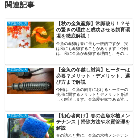
関連記事
【秋の金魚産卵】常識破り！？そ
季節別の飼い方
の驚きの理由と成功させる飼育環
境を徹底解説！
金魚の産卵は春に最も一般的ですが、実
は秋にも産卵することがあります！今回
は、秋に金魚が産卵する理由と、そのた
めに必要な環境条件を詳しく解説しま
す。金魚飼育初心者から上級者まで、す
べての金魚愛好家に役立つ情報を提供し
【金魚の冬越し対策】ヒーターは
季節別の飼い方
ます。金魚の健康を保つための水温管
必要？メリット・デメリット、選
理、適切な飼育環境、稚魚のケア方法ま
び方まで解説
で、豊富な情報をお届けしますので、ぜ
ひ最後までご覧ください。
今回は、金魚の飼育におけるヒーターの
使用に関するメリットとデメリットを詳
しく解説します。金魚愛好家である皆さ
んが、金魚の快適な環境を整える際に役
立つ情報を提供します。
【初心者向け】春の金魚水槽メン
季節別の飼い方
テナンス｜掃除方法や水質管理を
解説
春の訪れと共に、金魚の水槽メンテナン