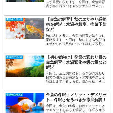
スが重要になります。今回は、金魚飼育
者が春に行うべきメンテナンスのステッ
プを詳細に解説しています。水槽の清掃
からフィルターのメンテナンス、水質管
理、装飾品と植物の調整、さらに繁殖の
【金魚の飼育】秋のエサやり調整
季節別の飼い方
準備まで、金魚が新しい季節を健康的に
術を解説！水温や頻度、病気予防
過ごすための環境を整える方法を学びま
など
しょう。愛情を持って行う春のメンテナ
ンスは、金魚が活動的で幸せな生活を送
秋の訪れと共に、金魚の飼育方法も少し
るための基盤となります。
変わります。今回は、秋における金魚の
エサやりの注意点について詳しく説明し
ます。初心者の方でも理解しやすいよう
に、エサの量の調整方法、適切なエサの
種類、水温のチェック方法などを具体的
【初心者向け】季節の変わり目の
季節別の飼い方
に解説しています。金魚の健康を守り、
金魚飼育！水温変化や餌の量など
快適に過ごさせるための秋のケア方法を
解説
学びましょう。
今回は、金魚飼育における季節の変わり
目での注意点と特別なケア方法を詳しく
解説します。春から夏、夏から秋、秋か
ら冬、そして冬から春への移行期におい
て、金魚にとって最適な環境を維持する
ためのポイントをご紹介。水温の調整、
金魚の冬眠：メリット・デメリッ
季節別の飼い方
エサやりの量、水質管理、病気の予防な
ト、冬眠させるべきか徹底解説！
ど、季節ごとに必要なケアについて深掘
りします。
今回は、金魚の冬眠におけるメリットと
デメリットを詳しく解説し、冬眠させる