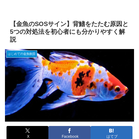
【金魚のSOSサイン】背鰭をたたむ原因と
5つの対処法を初心者にも分かりやすく解
説
はじめての金魚飼育
X
Facebook
はてブ