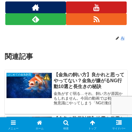
Ai
関連記事
【金魚の飼い方】良かれと思って
はじめての金魚飼育
やってない？金魚が嫌がるNG行
動10選と長生きの秘訣
金魚がすぐ弱る…それ、飼い方が原因か
もしれません。今回の動画では初心者が
無意識にやってしまう「NG行動10選」を
徹底解説しています。実は金魚はとても
繊細で、「やりすぎ」「急な変化」「過
干渉」がストレスの大きな原因になりま
【金魚の防災対策】地震や停電か
はじめての金魚飼育
す。・水槽を叩いてしまう・エサをあげ
ら大切な命を守る！今すぐ備える
すぎてしまう・水換えをやりすぎる・心
メニュー
ホーム
検索
トップ
サイドバー
べきグッズと緊急時の対処法
配でいじりすぎるこうした行動が、知ら