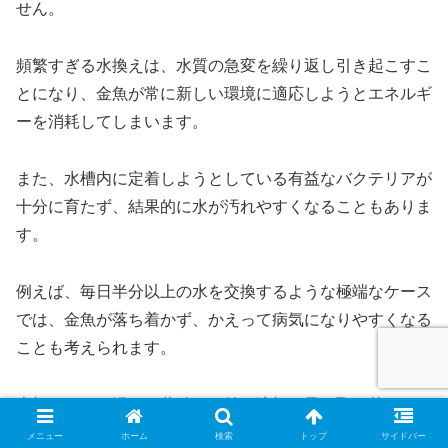
せん。
頻繁すぎる水換えは、水質の急変を繰り返し引き起こすこ
とになり、金魚が常に新しい環境に適応しようとエネルギ
ーを消耗してしまいます。
また、水槽内に定着しようとしている有益なバクテリアが
十分に育たず、結果的に水が汚れやすくなることもありま
す。
例えば、毎日半分以上の水を交換するような極端なケース
では、金魚が落ち着かず、かえって病気になりやすくなる
ことも考えられます。
大切なのは、汚れが蓄積する前に適切な量を取り替えるこ
とであり、「多ければ多いほど良い」というわけではあり
メニュー
ホーム
検索
トップ
サイドバー