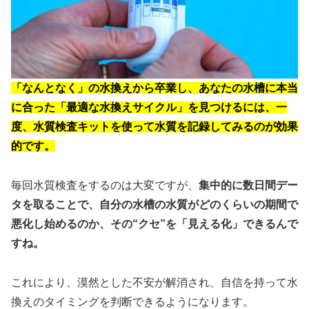
「なんとなく」の水換えから卒業し、
あなたの水槽に本当
に合った「最適な水換えサイクル」を見つけるには、一
度、水質検査キットを使って水質を記録してみるのが効果
的
です。
毎回水質検査をするのは大変ですが、
集中的に数日間デー
タを取ることで、自分の水槽の水質がどのくらいの期間で
悪化し始めるのか、その“クセ”を「見える化」できるん
で
すね。
これにより、漠然とした不安が解消され、自信を持って水
換えのタイミングを判断できるようになります。