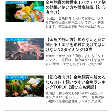
た。この水温計シートは、水槽の外側
金魚飼育の救世主！バクテリア剤
はじめての金魚飼育
に“貼るだけ”で水温がひと目で分かるとい
の効果と使い方を徹底解説【初心
う、とても手軽な商品です。本当に使え
者向け】
るの？精度はどうなの？金魚飼育に向い
ている？そんな疑問を、実際に貼って、
今回は、金魚飼育において重要なバクテ
比べて、メリットとデメリットをまとめ
リア剤の役割と効果について詳しく解説
ながら詳しく解説しています。水温管理
します。特に金魚飼育を始めたばかりの
は金魚の健康を守るうえで最も大切なポ
方向けに、バクテリア剤が水槽内の有害
イントのひとつ。これから金魚を飼いた
物質をどのように安全なものに変えるの
い方、100均アイテムが気になっている
か、その科学的プロセスと具体的な使用
【金魚の飼い方】知らないと命に
はじめての金魚飼育
方、デジタル式やガラス式と迷っている
方法をわかりやすく説明します。バクテ
関わる！エサを絶対にあげてはい
方にも役立つ内容になっています。
リア剤の選び方、使用方法、注意点につ
けないNGタイミング10選
いても詳しく解説しているので、健康な
水槽環境の維持に役立つ情報が満載で
金魚のエサやりは「回数」よりも「タイ
す。
ミング」。今回は、初心者がつまずきや
すい“絶対にエサをあげてはいけない瞬
間”を、理由と対処までわかりやすく解説
します。金魚の健康寿命を伸ばすコツ
は、“与えない勇気”と“観察の習慣”。この
【初心者向け】金魚飼育を始める
はじめての金魚飼育
動画一本で、迷わない給餌判断が身につ
ならコレ！飼いやすい金魚ランキ
きます。
ングTOP10【選び方も解説】
今回は、初心者でも飼いやすい金魚ラン
キングTOP10というテーマで、金魚の飼
い始めに最適な品種をランキング形式で
ご紹介しています。初心者の方でも手軽
に飼育が始められる、人気の品種を厳選