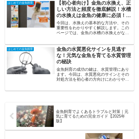
しました。どの品種が1位になったのか、
【初心者向け】金魚の水換え、正
はじめての金魚飼育
その理由とは？
しい方法と頻度を徹底解説！水槽
の水換えは金魚の健康に必須！正
しい方法で快適な環境を維持しよ
今回は、水換えの基本的な方法や、その
う
重要性をわかりやすく解説します。この
ページでは、金魚の水槽の水換えがなぜ
必要なのか、水換えの頻度や量、具体的
な手順、そして水換え時の注意点など、
金魚の健康を維持するためのポイントを
金魚の水質悪化サインを見逃す
はじめての金魚飼育
学べます。
な！元気な金魚を育てる水質管理
の秘訣
金魚飼育の成功の鍵は、水質管理にあり
ます。今回は、水質悪化のサインとその
対処方法を初心者の方向けにわかりやす
く解説します。水が濁る原因や、金魚の
健康に影響を与える悪臭、その他の注意
すべき兆候を一つ一つ丁寧に説明してい
きます。
金魚飼育でよくあるトラブルと対策｜元
気に育てるための完全ガイド【2025年
版】