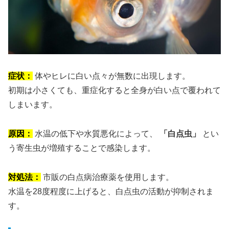
症状：
体やヒレに白い点々が無数に出現します。
初期は小さくても、重症化すると全身が白い点で覆われて
しまいます。
原因：
水温の低下や水質悪化によって、
「白点虫」
とい
う寄生虫が増殖することで感染します。
対処法：
市販の白点病治療薬を使用します。
水温を28度程度に上げると、白点虫の活動が抑制されま
す。